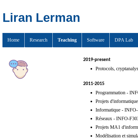
Liran Lerman
Home
Research
Teaching
Software
DPA Lab
2019-present
Protocols, cryptanal
2011-2015
Programmation - IN
Projets d'informatiq
Informatique - INFO
Réseaux - INFO-F30
Projets MA1 d'infor
Modélisation et simu