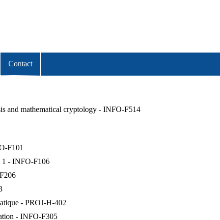
Contact
ysis and mathematical cryptology - INFO-F514
FO-F101
ue 1 - INFO-F106
-F206
3
matique - PROJ-H-402
lation - INFO-F305